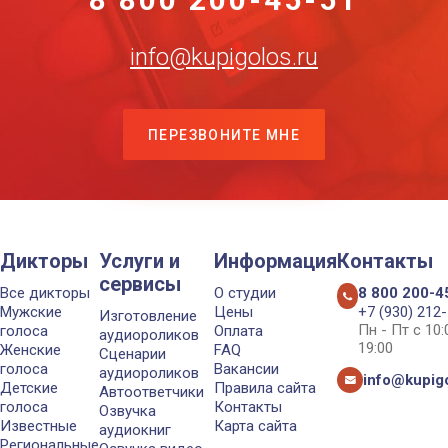
info@kupigolos.ru
ПЕРЕЗВОНИТЕ МНЕ
Дикторы
Услуги и
Информация
Контакты
сервисы
Все дикторы
О студии
8 800 200-4
Мужские
Цены
+7 (930) 212
Изготовление
Пн - Пт с 10
голоса
Оплата
аудиороликов
19:00
Женские
FAQ
Сценарии
голоса
Вакансии
аудиороликов
info@kupigo
Детские
Правила сайта
Автоответчики
голоса
Контакты
Озвучка
Известные
Карта сайта
аудиокниг
Региональные