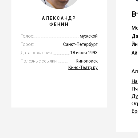
В
АЛЕКСАНДР
ФЕНИН
Мо
Дж
Голос:
мужской
Йи
Город:
Санкт-Петербург
Ай
Дата рождения:
18 июля 1993
Полезные ссылки:
Кинопоиск
Кино-Театр.ру
Ал
На
Пч
Ду
Ог
Вр