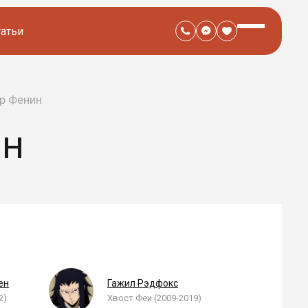
татьи
р Фенин
ИН
ен
Гажил Рэдфокс
2)
Хвост Феи (2009-2019)