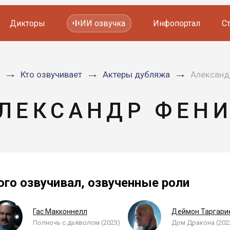
Дикторы
ИИ озвучка
Инфопортал
С
Фильмов и сериалов
Кто озвучивает
Актеры дубляжа
Александ
Мультфильмов
YouTube каналов
Видеорекламы
ЛЕКСАНДР ФЕН
ого озвучивал, озвученные роли
Гас Макконнелл
Деймон Таргари
Полночь с дьяволом (2023)
Дом Дракона (202