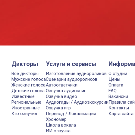
Дикторы
Услуги и сервисы
Информа
Все дикторы
Изготовление аудиороликов
О студии
Мужские голоса
Сценарии аудиороликов
Цены
Женские голоса
Автоответчики
Оплата
Детские голоса
Озвучка аудиокниг
FAQ
Известные
Озвучка видео
Вакансии
Региональные
Аудиогиды / Аудиоэкскурсии
Правила сай
Иностранные
Озвучка игр
Контакты
Кто озвучил
Перевод / Локализация
Карта сайта
Хрономер
Школа вокала
ИИ озвучка