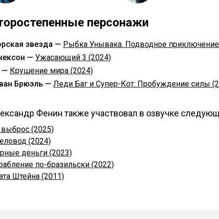
торостепенные персонажи
рская звезда —
Рыбка Унывака. Подводное приключение 
ексон —
Ужасающий 3 (2024)
 —
Крушение мира (2024)
ван Брюэль —
Леди Баг и Супер-Кот: Пробуждение силы (2
ександр Фенин также участвовал в озвучке следующ
 выброс (2025)
еловод (2024)
рные деньги (2023)
рабление по-бразильски (2022)
ата Штейна (2011)