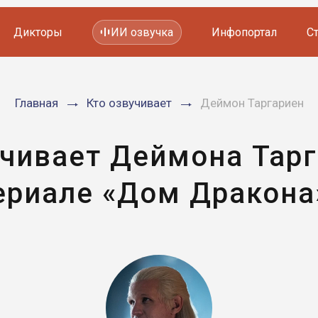
Дикторы
ИИ озвучка
Инфопортал
С
Фильмов и сериалов
Главная
Кто озвучивает
Деймон Таргариен
Мультфильмов
YouTube каналов
Видеорекламы
учивает Деймона Тарг
ериале «Дом Дракона