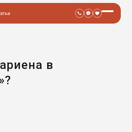
татьи
ариена в
»?