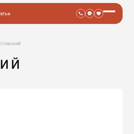
татьи
стовский
КИЙ