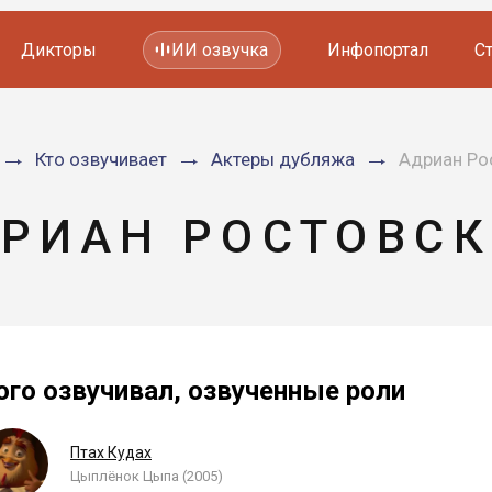
Дикторы
ИИ озвучка
Инфопортал
С
Фильмов и сериалов
Кто озвучивает
Актеры дубляжа
Адриан Ро
Мультфильмов
YouTube каналов
Видеорекламы
РИАН РОСТОВС
ого озвучивал, озвученные роли
Птах Кудах
Цыплёнок Цыпа (2005)