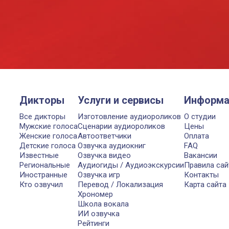
Дикторы
Услуги и сервисы
Информа
Все дикторы
Изготовление аудиороликов
О студии
Мужские голоса
Сценарии аудиороликов
Цены
Женские голоса
Автоответчики
Оплата
Детские голоса
Озвучка аудиокниг
FAQ
Известные
Озвучка видео
Вакансии
Региональные
Аудиогиды / Аудиоэкскурсии
Правила сай
Иностранные
Озвучка игр
Контакты
Кто озвучил
Перевод / Локализация
Карта сайта
Хрономер
Школа вокала
ИИ озвучка
Рейтинги