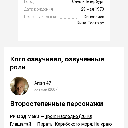
Город:
Санкт-Петербург
Дата рождения:
29 мая 1973
Полезные ссылки:
Кинопоиск
Кино-Театр.ру
Кого озвучивал, озвученные
роли
Агент 47
Хитмэн (2007)
Второстепенные персонажи
Ричард Маки —
Трон: Наследие (2010)
Глашатай —
Пираты Карибского моря: На краю