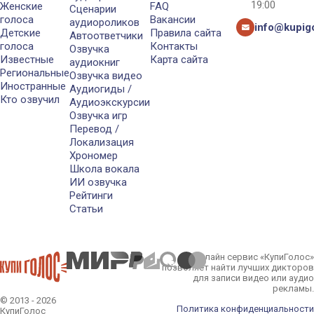
19:00
Женские
FAQ
Сценарии
голоса
Вакансии
аудиороликов
info@kupigo
Детские
Правила сайта
Автоответчики
голоса
Контакты
Озвучка
Известные
Карта сайта
аудиокниг
Региональные
Озвучка видео
Иностранные
Аудиогиды /
Кто озвучил
Аудиоэкскурсии
Озвучка игр
Перевод /
Локализация
Хрономер
Школа вокала
ИИ озвучка
Рейтинги
Статьи
Онлайн сервис «КупиГолос»
позволяет найти лучших дикторов
для записи видео или аудио
рекламы.
© 2013 - 2026
Политика конфиденциальности
КупиГолос