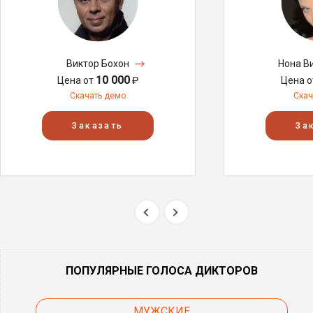
Виктор Бохон
Нона В
10 000
Цена от
₽
Цена 
Скачать демо
Скач
Заказать
За
ПОПУЛЯРНЫЕ ГОЛОСА ДИКТОРОВ
МУЖСКИЕ