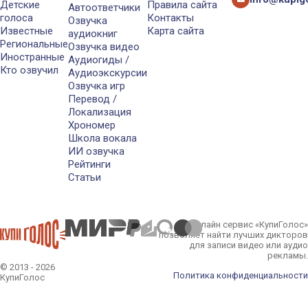
Детские
Правила сайта
Автоответчики
голоса
Контакты
Озвучка
Известные
Карта сайта
аудиокниг
Региональные
Озвучка видео
Иностранные
Аудиогиды /
Кто озвучил
Аудиоэкскурсии
Озвучка игр
Перевод /
Локализация
Хрономер
Школа вокала
ИИ озвучка
Рейтинги
Статьи
Онлайн сервис «КупиГолос»
позволяет найти лучших дикторов
для записи видео или аудио
рекламы.
© 2013 - 2026
Политика конфиденциальности
КупиГолос