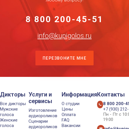
8 800 200-45-51
info@kupigolos.ru
ПЕРЕЗВОНИТЕ МНЕ
Дикторы
Услуги и
Информация
Контакты
сервисы
Все дикторы
О студии
8 800 200-4
Мужские
Цены
+7 (930) 212
Изготовление
Пн - Пт с 10
голоса
Оплата
аудиороликов
19:00
Женские
FAQ
Сценарии
голоса
Вакансии
аудиороликов
info@kupigo