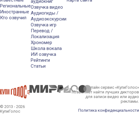
Известные
Карта сайта
аудиокниг
Региональные
Озвучка видео
Иностранные
Аудиогиды /
Кто озвучил
Аудиоэкскурсии
Озвучка игр
Перевод /
Локализация
Хрономер
Школа вокала
ИИ озвучка
Рейтинги
Статьи
Онлайн сервис «КупиГолос»
позволяет найти лучших дикторов
для записи видео или аудио
рекламы.
© 2013 - 2026
Политика конфиденциальности
КупиГолос