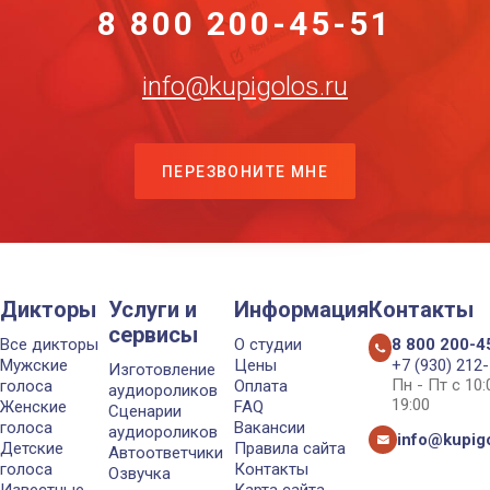
8 800 200-45-51
info@kupigolos.ru
ПЕРЕЗВОНИТЕ МНЕ
Дикторы
Услуги и
Информация
Контакты
сервисы
Все дикторы
О студии
8 800 200-4
Мужские
Цены
+7 (930) 212
Изготовление
Пн - Пт с 10
голоса
Оплата
аудиороликов
19:00
Женские
FAQ
Сценарии
голоса
Вакансии
аудиороликов
info@kupigo
Детские
Правила сайта
Автоответчики
голоса
Контакты
Озвучка