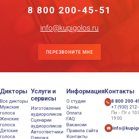
8 800 200-45-51
info@kupigolos.ru
ПЕРЕЗВОНИТЕ МНЕ
Дикторы
Услуги и
Информация
Контакты
сервисы
Все дикторы
О студии
8 800 200-4
Мужские
Цены
+7 (930) 212
Изготовление
Пн - Пт с 10
голоса
Оплата
аудиороликов
19:00
Женские
FAQ
Сценарии
голоса
Вакансии
аудиороликов
info@kupigo
Детские
Правила сайта
Автоответчики
голоса
Контакты
Озвучка