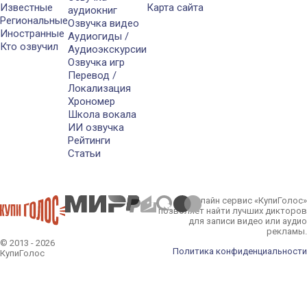
Известные
Карта сайта
аудиокниг
Региональные
Озвучка видео
Иностранные
Аудиогиды /
Кто озвучил
Аудиоэкскурсии
Озвучка игр
Перевод /
Локализация
Хрономер
Школа вокала
ИИ озвучка
Рейтинги
Статьи
Онлайн сервис «КупиГолос»
позволяет найти лучших дикторов
для записи видео или аудио
рекламы.
© 2013 - 2026
Политика конфиденциальности
КупиГолос