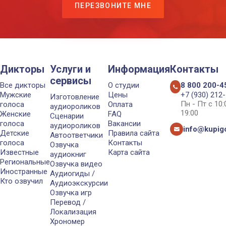
ПЕРЕЗВОНИТЕ МНЕ
Дикторы
Услуги и
Информация
Контакты
сервисы
Все дикторы
О студии
8 800 200-4
Мужские
Цены
+7 (930) 212
Изготовление
Пн - Пт с 10
голоса
Оплата
аудиороликов
19:00
Женские
FAQ
Сценарии
голоса
Вакансии
аудиороликов
info@kupigo
Детские
Правила сайта
Автоответчики
голоса
Контакты
Озвучка
Известные
Карта сайта
аудиокниг
Региональные
Озвучка видео
Иностранные
Аудиогиды /
Кто озвучил
Аудиоэкскурсии
Озвучка игр
Перевод /
Локализация
Хрономер