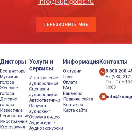
info@kupigolos.ru
ПЕРЕЗВОНИТЕ МНЕ
Дикторы
Услуги и
Информация
Контакты
сервисы
Все дикторы
О студии
8 800 200-4
Мужские
Цены
+7 (930) 212
Изготовление
Пн - Пт с 10
голоса
Оплата
аудиороликов
19:00
Женские
FAQ
Сценарии
голоса
Вакансии
аудиороликов
info@kupigo
Детские
Правила сайта
Автоответчики
голоса
Контакты
Озвучка
Известные
Карта сайта
аудиокниг
Региональные
Озвучка видео
Иностранные
Аудиогиды /
Кто озвучил
Аудиоэкскурсии