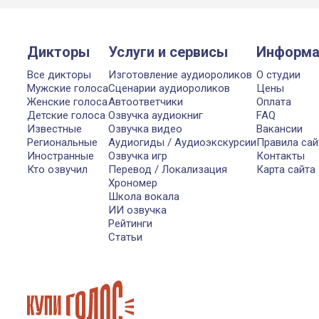
Дикторы
Услуги и сервисы
Информа
Все дикторы
Изготовление аудиороликов
О студии
Мужские голоса
Сценарии аудиороликов
Цены
Женские голоса
Автоответчики
Оплата
Детские голоса
Озвучка аудиокниг
FAQ
Известные
Озвучка видео
Вакансии
Региональные
Аудиогиды / Аудиоэкскурсии
Правила сай
Иностранные
Озвучка игр
Контакты
Кто озвучил
Перевод / Локализация
Карта сайта
Хрономер
Школа вокала
ИИ озвучка
Рейтинги
Статьи