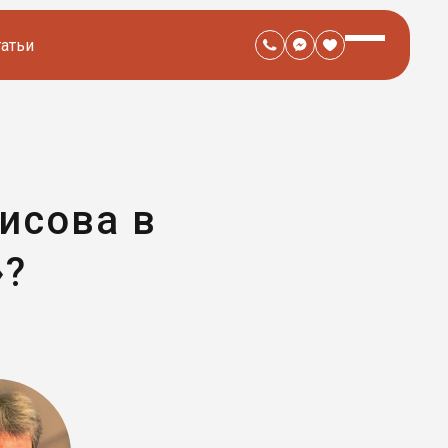
татьи
исова в
»?