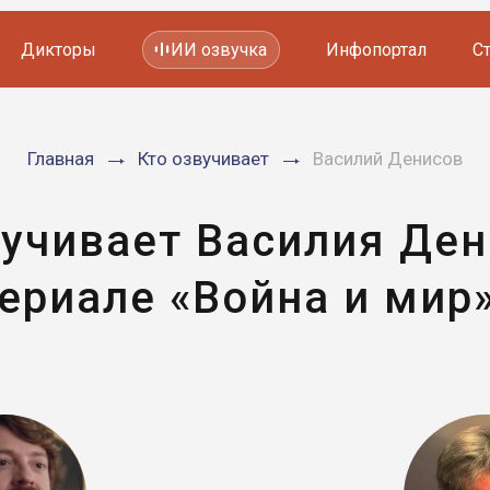
Дикторы
ИИ озвучка
Инфопортал
С
Фильмов и сериалов
Главная
Кто озвучивает
Василий Денисов
Мультфильмов
YouTube каналов
Видеорекламы
вучивает Василия Ден
ериале «Война и мир