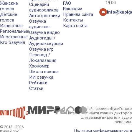
19:00
Женские
FAQ
Сценарии
голоса
Вакансии
аудиороликов
info@kupigo
Детские
Правила сайта
Автоответчики
голоса
Контакты
Озвучка
Известные
Карта сайта
аудиокниг
Региональные
Озвучка видео
Иностранные
Аудиогиды /
Кто озвучил
Аудиоэкскурсии
Озвучка игр
Перевод /
Локализация
Хрономер
Школа вокала
ИИ озвучка
Рейтинги
Статьи
Онлайн сервис «КупиГолос»
позволяет найти лучших дикторов
для записи видео или аудио
рекламы.
© 2013 - 2026
Политика конфиденциальности
КупиГолос