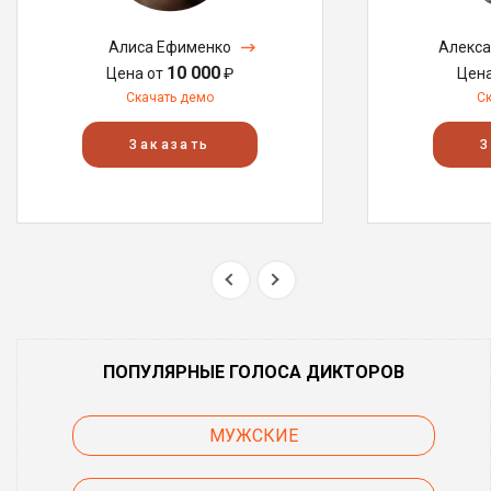
Алиса Ефименко
Алекса
10 000
Цена от
₽
Цен
Скачать демо
С
Заказать
З
ПОПУЛЯРНЫЕ ГОЛОСА ДИКТОРОВ
МУЖСКИЕ