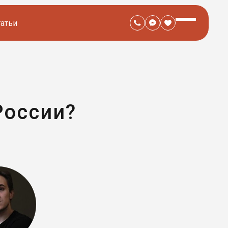
татьи
России?