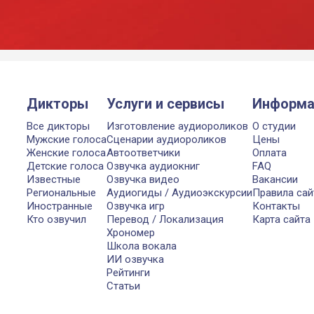
Дикторы
Услуги и сервисы
Информа
Все дикторы
Изготовление аудиороликов
О студии
Мужские голоса
Сценарии аудиороликов
Цены
Женские голоса
Автоответчики
Оплата
Детские голоса
Озвучка аудиокниг
FAQ
Известные
Озвучка видео
Вакансии
Региональные
Аудиогиды / Аудиоэкскурсии
Правила сай
Иностранные
Озвучка игр
Контакты
Кто озвучил
Перевод / Локализация
Карта сайта
Хрономер
Школа вокала
ИИ озвучка
Рейтинги
Статьи