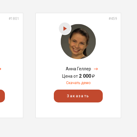
#1801
#459
Анна Геллер
2 000
Цена от
₽
Скачать демо
Заказать