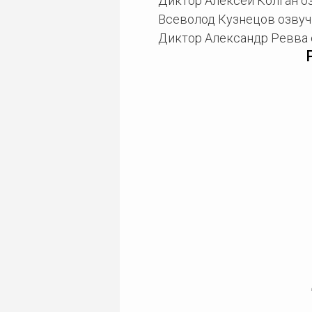
Диктор Алексей Колган оз
Всеволод Кузнецов озвучи
Диктор Александр Ревва о