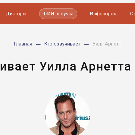
Дикторы
ИИ озвучка
Инфопортал
С
Фильмов и сериалов
Главная
Кто озвучивает
Уилл Арнетт
Мультфильмов
YouTube каналов
Видеорекламы
ивает Уилла Арнетта