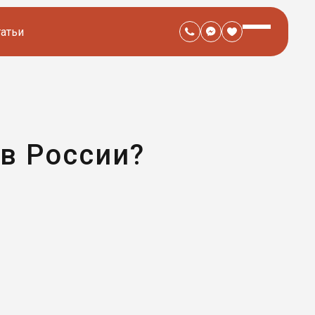
татьи
 в России?