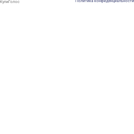
Политика конфиденциальности
КупиГолос