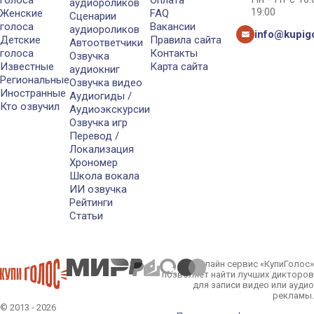
голоса
Оплата
аудиороликов
19:00
Женские
FAQ
Сценарии
голоса
Вакансии
аудиороликов
info@kupigo
Детские
Правила сайта
Автоответчики
голоса
Контакты
Озвучка
Известные
Карта сайта
аудиокниг
Региональные
Озвучка видео
Иностранные
Аудиогиды /
Кто озвучил
Аудиоэкскурсии
Озвучка игр
Перевод /
Локализация
Хрономер
Школа вокала
ИИ озвучка
Рейтинги
Статьи
Онлайн сервис «КупиГолос»
позволяет найти лучших дикторов
для записи видео или аудио
рекламы.
© 2013 - 2026