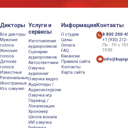
Дикторы
Услуги и
Информация
Контакты
сервисы
Все дикторы
О студии
8 800 200-4
Мужские
Цены
+7 (930) 212
Изготовление
Пн - Пт с 10
голоса
Оплата
аудиороликов
19:00
Женские
FAQ
Сценарии
голоса
Вакансии
аудиороликов
info@kupigo
Детские
Правила сайта
Автоответчики
голоса
Контакты
Озвучка
Известные
Карта сайта
аудиокниг
Региональные
Озвучка видео
Иностранные
Аудиогиды /
Кто озвучил
Аудиоэкскурсии
Озвучка игр
Перевод /
Локализация
Хрономер
Школа вокала
ИИ озвучка
Рейтинги