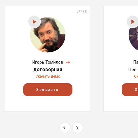
#2633
Игорь Томилов
Па
договорная
Цен
Скачать демо
С
Заказать
З