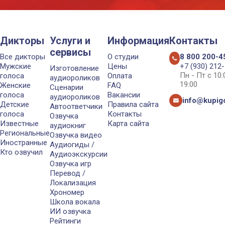
Дикторы
Услуги и
Информация
Контакты
сервисы
Все дикторы
О студии
8 800 200-4
Мужские
Цены
+7 (930) 212
Изготовление
Пн - Пт с 10
голоса
Оплата
аудиороликов
19:00
Женские
FAQ
Сценарии
голоса
Вакансии
аудиороликов
info@kupigo
Детские
Правила сайта
Автоответчики
голоса
Контакты
Озвучка
Известные
Карта сайта
аудиокниг
Региональные
Озвучка видео
Иностранные
Аудиогиды /
Кто озвучил
Аудиоэкскурсии
Озвучка игр
Перевод /
Локализация
Хрономер
Школа вокала
ИИ озвучка
Рейтинги