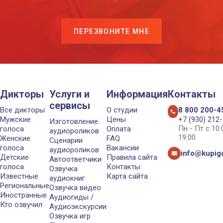
ПЕРЕЗВОНИТЕ МНЕ
Дикторы
Услуги и
Информация
Контакты
сервисы
Все дикторы
О студии
8 800 200-4
Мужские
Цены
+7 (930) 212
Изготовление
Пн - Пт с 10
голоса
Оплата
аудиороликов
19:00
Женские
FAQ
Сценарии
голоса
Вакансии
аудиороликов
info@kupigo
Детские
Правила сайта
Автоответчики
голоса
Контакты
Озвучка
Известные
Карта сайта
аудиокниг
Региональные
Озвучка видео
Иностранные
Аудиогиды /
Кто озвучил
Аудиоэкскурсии
Озвучка игр