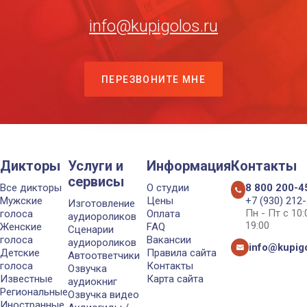
info@kupigolos.ru
ПЕРЕЗВОНИТЕ МНЕ
Дикторы
Услуги и
Информация
Контакты
сервисы
Все дикторы
О студии
8 800 200-4
Мужские
Цены
+7 (930) 212
Изготовление
Пн - Пт с 10
голоса
Оплата
аудиороликов
19:00
Женские
FAQ
Сценарии
голоса
Вакансии
аудиороликов
info@kupigo
Детские
Правила сайта
Автоответчики
голоса
Контакты
Озвучка
Известные
Карта сайта
аудиокниг
Региональные
Озвучка видео
Иностранные