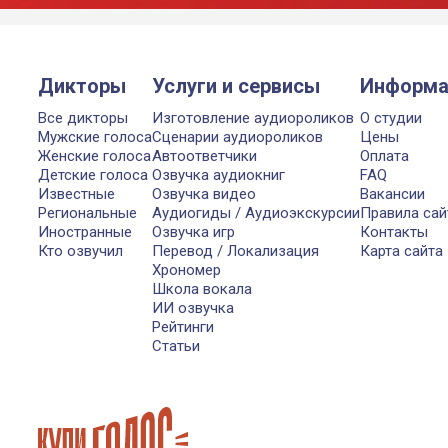
Дикторы
Услуги и сервисы
Информа
Все дикторы
Изготовление аудиороликов
О студии
Мужские голоса
Сценарии аудиороликов
Цены
Женские голоса
Автоответчики
Оплата
Детские голоса
Озвучка аудиокниг
FAQ
Известные
Озвучка видео
Вакансии
Региональные
Аудиогиды / Аудиоэкскурсии
Правила сай
Иностранные
Озвучка игр
Контакты
Кто озвучил
Перевод / Локализация
Карта сайта
Хрономер
Школа вокала
ИИ озвучка
Рейтинги
Статьи