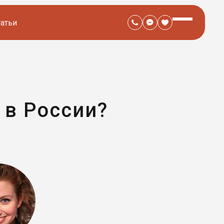
татьи
 в России?