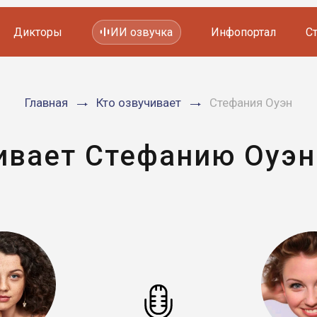
Дикторы
ИИ озвучка
Инфопортал
С
Фильмов и сериалов
Главная
Кто озвучивает
Стефания Оуэн
Мультфильмов
YouTube каналов
Видеорекламы
ивает Стефанию Оуэн