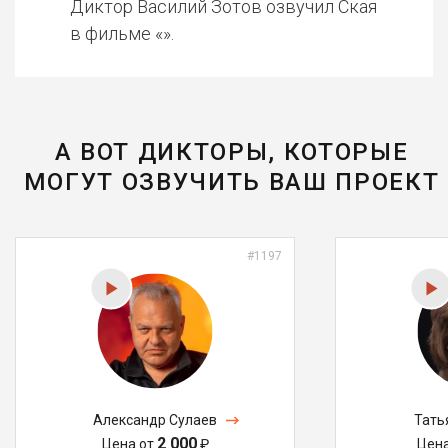
Диктор Василий Зотов озвучил Ская
в фильме «».
А ВОТ ДИКТОРЫ, КОТОРЫЕ
МОГУТ ОЗВУЧИТЬ ВАШ ПРОЕКТ
#1197
Александр Сулаев
Тать
2 000
Цена от
₽
Цен