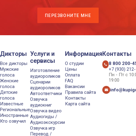
ПЕРЕЗВОНИТЕ МНЕ
Дикторы
Услуги и
Информация
Контакты
сервисы
Все дикторы
О студии
8 800 200-4
Мужские
Цены
+7 (930) 212
Изготовление
Пн - Пт с 10
голоса
Оплата
аудиороликов
19:00
Женские
FAQ
Сценарии
голоса
Вакансии
аудиороликов
info@kupigo
Детские
Правила сайта
Автоответчики
голоса
Контакты
Озвучка
Известные
Карта сайта
аудиокниг
Региональные
Озвучка видео
Иностранные
Аудиогиды /
Кто озвучил
Аудиоэкскурсии
Озвучка игр
Перевод /