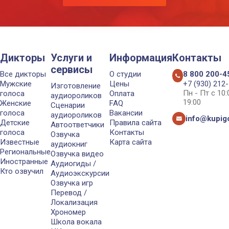
Дикторы
Услуги и
Информация
Контакты
сервисы
Все дикторы
О студии
8 800 200-4
Мужские
Цены
+7 (930) 212
Изготовление
Пн - Пт с 10
голоса
Оплата
аудиороликов
19:00
Женские
FAQ
Сценарии
голоса
Вакансии
аудиороликов
info@kupigo
Детские
Правила сайта
Автоответчики
голоса
Контакты
Озвучка
Известные
Карта сайта
аудиокниг
Региональные
Озвучка видео
Иностранные
Аудиогиды /
Кто озвучил
Аудиоэкскурсии
Озвучка игр
Перевод /
Локализация
Хрономер
Школа вокала