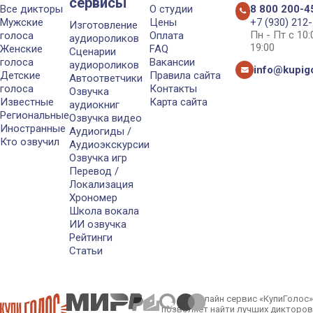
сервисы
Все дикторы
О студии
8 800 200-4
Мужские
Цены
+7 (930) 212
Изготовление
Пн - Пт с 10
голоса
Оплата
аудиороликов
19:00
Женские
FAQ
Сценарии
голоса
Вакансии
аудиороликов
info@kupigo
Детские
Правила сайта
Автоответчики
голоса
Контакты
Озвучка
Известные
Карта сайта
аудиокниг
Региональные
Озвучка видео
Иностранные
Аудиогиды /
Кто озвучил
Аудиоэкскурсии
Озвучка игр
Перевод /
Локализация
Хрономер
Школа вокала
ИИ озвучка
Рейтинги
Статьи
Онлайн сервис «КупиГолос»
позволяет найти лучших дикторов