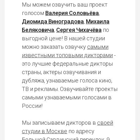
Мы можем озвучить ваш проект
голосом
Валерия Соловьёва
,
Диомида Виноградова
,
Михаила
Беляковича
,
Сергея Чихачёва
по
выгодной цене! В нашей студии
можно заказать озвучку
самыми
известными топовыми дикторами
-
это лучшие федеральные дикторы
страны, актеры озвучивания и
дубляжа, узнаваемые голоса кино,
ТВ и рекламы. Озвучивайте проекты
самыми узнаваемыми голосами в
России!
Мы записываем дикторов в
своей
студии в Москве
по адресу
Большой Саввинский переулок, 9