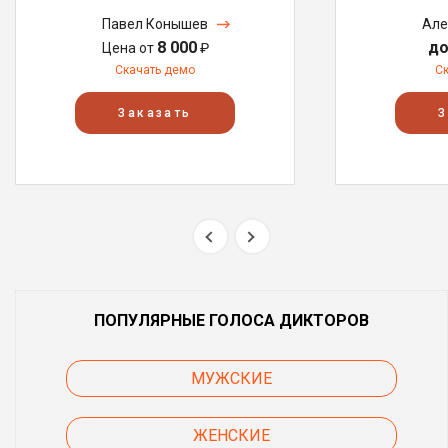
Павел Конышев
Але
8 000
до
Цена от
₽
Скачать демо
С
Заказать
З
ПОПУЛЯРНЫЕ ГОЛОСА ДИКТОРОВ
МУЖСКИЕ
ЖЕНСКИЕ