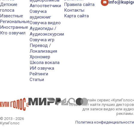
аудиороликов
info@kupigo
Детские
Правила сайта
Автоответчики
голоса
Контакты
Озвучка
Известные
Карта сайта
аудиокниг
Региональные
Озвучка видео
Иностранные
Аудиогиды /
Кто озвучил
Аудиоэкскурсии
Озвучка игр
Перевод /
Локализация
Хрономер
Школа вокала
ИИ озвучка
Рейтинги
Статьи
Онлайн сервис «КупиГолос»
позволяет найти лучших дикторов
для записи видео или аудио
рекламы.
© 2013 - 2026
Политика конфиденциальности
КупиГолос