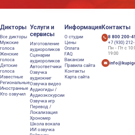
Дикторы
Услуги и
Информация
Контакты
сервисы
Все дикторы
О студии
8 800 200-4
Мужские
Цены
+7 (930) 212
Изготовление
Пн - Пт с 10
голоса
Оплата
аудиороликов
19:00
Женские
FAQ
Сценарии
голоса
Вакансии
аудиороликов
info@kupigo
Детские
Правила сайта
Автоответчики
голоса
Контакты
Озвучка
Известные
Карта сайта
аудиокниг
Региональные
Озвучка видео
Иностранные
Аудиогиды /
Кто озвучил
Аудиоэкскурсии
Озвучка игр
Перевод /
Локализация
Хрономер
Школа вокала
ИИ озвучка