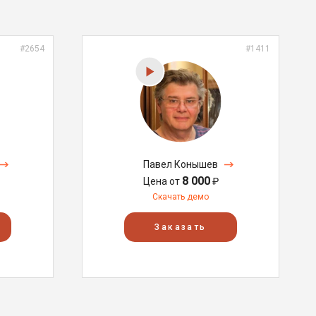
#2654
#1411
Павел Конышев
8 000
Цена от
₽
Скачать демо
Заказать