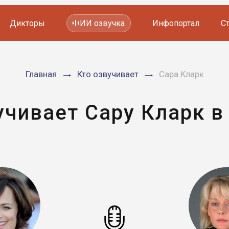
Дикторы
ИИ озвучка
Инфопортал
С
Фильмов и сериалов
Главная
Кто озвучивает
Сара Кларк
Мультфильмов
YouTube каналов
Видеорекламы
учивает Сару Кларк в