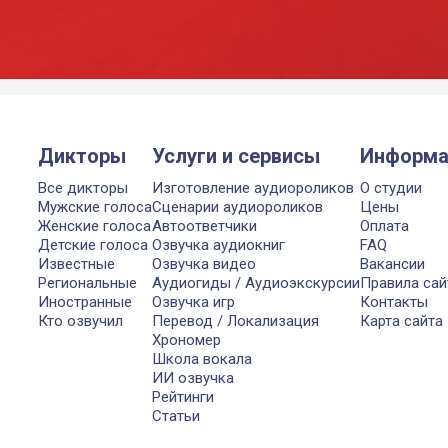
Дикторы
Услуги и сервисы
Информа
Все дикторы
Изготовление аудиороликов
О студии
Мужские голоса
Сценарии аудиороликов
Цены
Женские голоса
Автоответчики
Оплата
Детские голоса
Озвучка аудиокниг
FAQ
Известные
Озвучка видео
Вакансии
Региональные
Аудиогиды / Аудиоэкскурсии
Правила сай
Иностранные
Озвучка игр
Контакты
Кто озвучил
Перевод / Локализация
Карта сайта
Хрономер
Школа вокала
ИИ озвучка
Рейтинги
Статьи