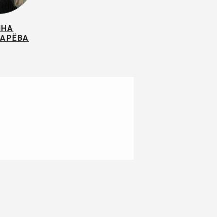
ИНА
АРЁВА