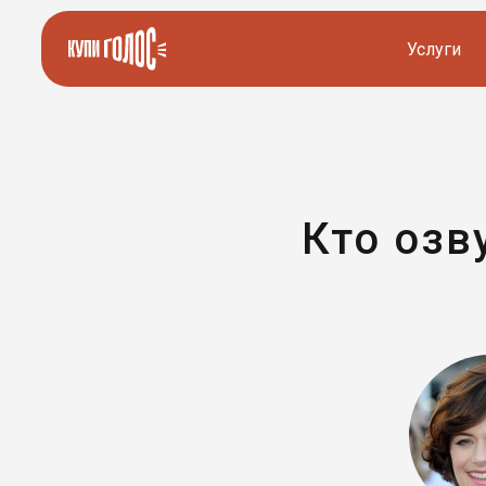
Услуги
Озвучка видео
Иностранные дикторы
Работа с аудио
Русские дикторы
Кто озв
Работа с текстом
Актеры озвучки
Локализация и перевод
Контакты дикторов
Другие услуги
ИИ голоса
8 800 200-45-51
8 800 200-45-51
Заказать звонок
Заказать звонок