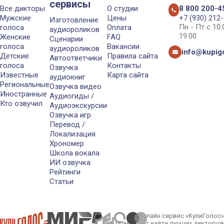
сервисы
Все дикторы
О студии
8 800 200-4
Мужские
Цены
+7 (930) 212
Изготовление
Пн - Пт с 10
голоса
Оплата
аудиороликов
19:00
Женские
FAQ
Сценарии
голоса
Вакансии
аудиороликов
info@kupigo
Детские
Правила сайта
Автоответчики
голоса
Контакты
Озвучка
Известные
Карта сайта
аудиокниг
Региональные
Озвучка видео
Иностранные
Аудиогиды /
Кто озвучил
Аудиоэкскурсии
Озвучка игр
Перевод /
Локализация
Хрономер
Школа вокала
ИИ озвучка
Рейтинги
Статьи
Онлайн сервис «КупиГолос»
позволяет найти лучших дикторов