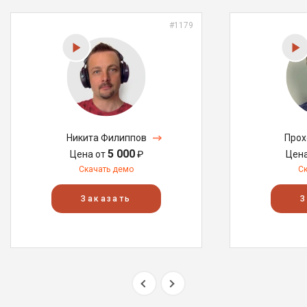
#1179
Никита Филиппов
Прох
5 000
Цена от
₽
Цен
Скачать демо
С
Заказать
З