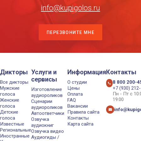
info@kupigolos.ru
ПЕРЕЗВОНИТЕ МНЕ
Дикторы
Услуги и
Информация
Контакты
сервисы
Все дикторы
О студии
8 800 200-4
Мужские
Цены
+7 (930) 212
Изготовление
Пн - Пт с 10
голоса
Оплата
аудиороликов
19:00
Женские
FAQ
Сценарии
голоса
Вакансии
аудиороликов
info@kupigo
Детские
Правила сайта
Автоответчики
голоса
Контакты
Озвучка
Известные
Карта сайта
аудиокниг
Региональные
Озвучка видео
Иностранные
Аудиогиды /