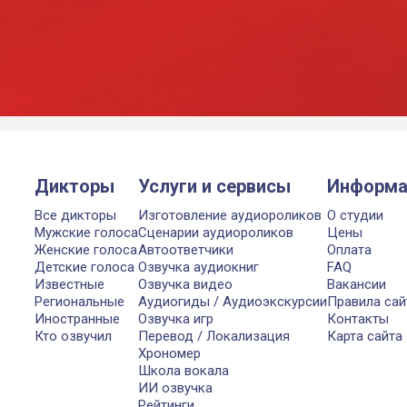
Дикторы
Услуги и сервисы
Информа
Все дикторы
Изготовление аудиороликов
О студии
Мужские голоса
Сценарии аудиороликов
Цены
Женские голоса
Автоответчики
Оплата
Детские голоса
Озвучка аудиокниг
FAQ
Известные
Озвучка видео
Вакансии
Региональные
Аудиогиды / Аудиоэкскурсии
Правила сай
Иностранные
Озвучка игр
Контакты
Кто озвучил
Перевод / Локализация
Карта сайта
Хрономер
Школа вокала
ИИ озвучка
Рейтинги