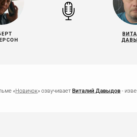
БЕРТ
ВИТ
ЕРСОН
ДАВ
льме «
Новичок
» озвучивает
Виталий Давыдов
- изве