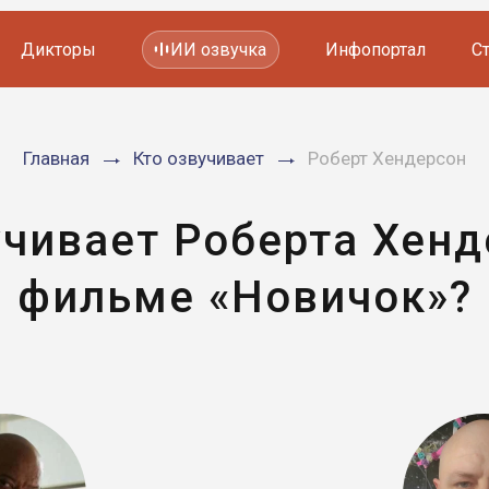
Дикторы
ИИ озвучка
Инфопортал
С
Фильмов и сериалов
Главная
Кто озвучивает
Роберт Хендерсон
Мультфильмов
YouTube каналов
Видеорекламы
учивает Роберта Хенд
фильме «Новичок»?