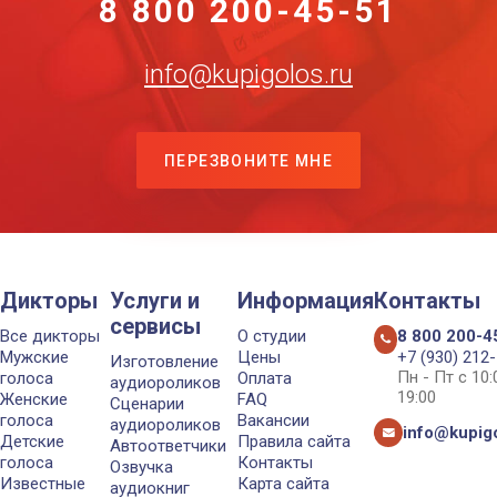
8 800 200-45-51
info@kupigolos.ru
ПЕРЕЗВОНИТЕ МНЕ
Дикторы
Услуги и
Информация
Контакты
сервисы
Все дикторы
О студии
8 800 200-4
Мужские
Цены
+7 (930) 212
Изготовление
Пн - Пт с 10
голоса
Оплата
аудиороликов
19:00
Женские
FAQ
Сценарии
голоса
Вакансии
аудиороликов
info@kupigo
Детские
Правила сайта
Автоответчики
голоса
Контакты
Озвучка
Известные
Карта сайта
аудиокниг