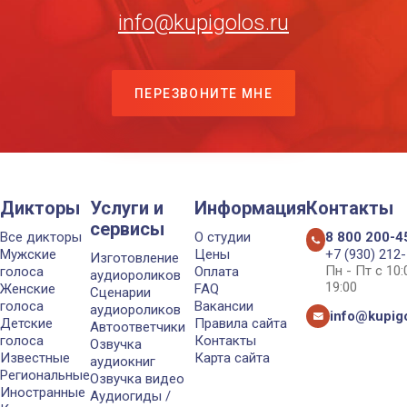
info@kupigolos.ru
ПЕРЕЗВОНИТЕ МНЕ
Дикторы
Услуги и
Информация
Контакты
сервисы
Все дикторы
О студии
8 800 200-4
Мужские
Цены
+7 (930) 212
Изготовление
Пн - Пт с 10
голоса
Оплата
аудиороликов
19:00
Женские
FAQ
Сценарии
голоса
Вакансии
аудиороликов
info@kupigo
Детские
Правила сайта
Автоответчики
голоса
Контакты
Озвучка
Известные
Карта сайта
аудиокниг
Региональные
Озвучка видео
Иностранные
Аудиогиды /