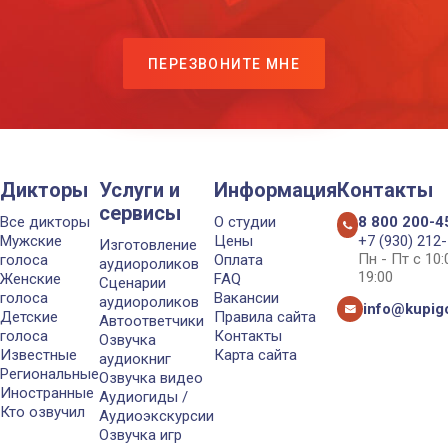
ПЕРЕЗВОНИТЕ МНЕ
Дикторы
Услуги и
Информация
Контакты
сервисы
Все дикторы
О студии
8 800 200-4
Мужские
Цены
+7 (930) 212
Изготовление
Пн - Пт с 10
голоса
Оплата
аудиороликов
19:00
Женские
FAQ
Сценарии
голоса
Вакансии
аудиороликов
info@kupigo
Детские
Правила сайта
Автоответчики
голоса
Контакты
Озвучка
Известные
Карта сайта
аудиокниг
Региональные
Озвучка видео
Иностранные
Аудиогиды /
Кто озвучил
Аудиоэкскурсии
Озвучка игр