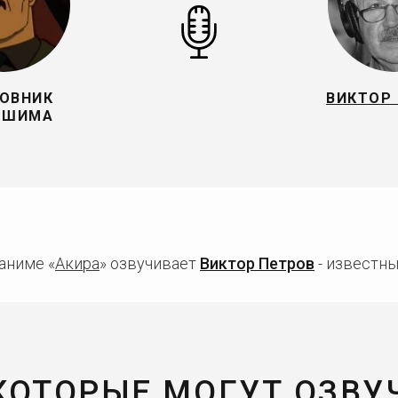
ОВНИК
ВИКТОР
ИШИМА
аниме «
Акира
» озвучивает
Виктор Петров
- известны
 КОТОРЫЕ МОГУТ ОЗВУ