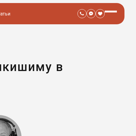
татьи
икишиму в