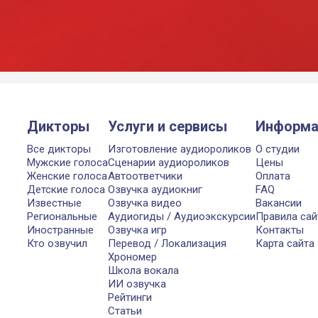
Дикторы
Услуги и сервисы
Информа
Все дикторы
Изготовление аудиороликов
О студии
Мужские голоса
Сценарии аудиороликов
Цены
Женские голоса
Автоответчики
Оплата
Детские голоса
Озвучка аудиокниг
FAQ
Известные
Озвучка видео
Вакансии
Региональные
Аудиогиды / Аудиоэкскурсии
Правила сай
Иностранные
Озвучка игр
Контакты
Кто озвучил
Перевод / Локализация
Карта сайта
Хрономер
Школа вокала
ИИ озвучка
Рейтинги
Статьи