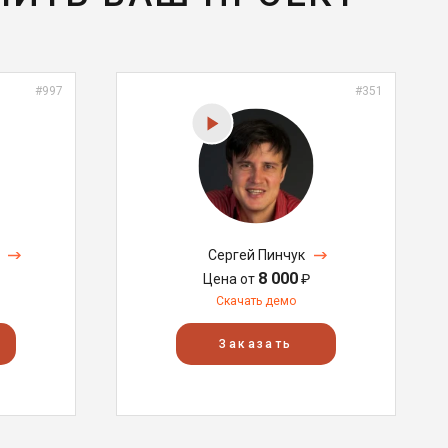
#997
#351
Сергей Пинчук
8 000
Цена от
₽
Скачать демо
Заказать