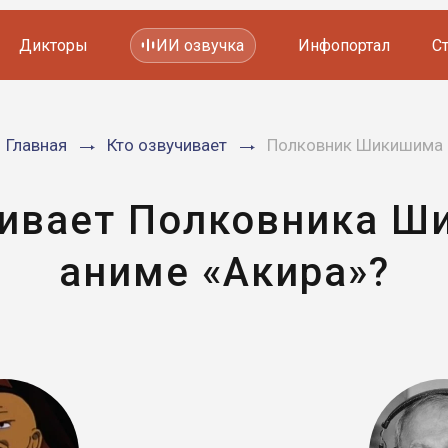
Дикторы
ИИ озвучка
Инфопортал
С
Фильмов и сериалов
Главная
Кто озвучивает
Полковник Шикишима
Мультфильмов
YouTube каналов
Видеорекламы
чивает Полковника Ш
аниме «Акира»?