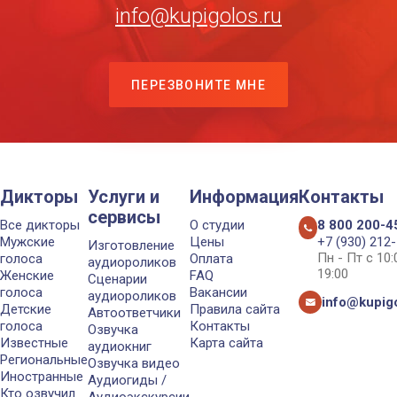
info@kupigolos.ru
ПЕРЕЗВОНИТЕ МНЕ
Дикторы
Услуги и
Информация
Контакты
сервисы
Все дикторы
О студии
8 800 200-4
Мужские
Цены
+7 (930) 212
Изготовление
Пн - Пт с 10
голоса
Оплата
аудиороликов
19:00
Женские
FAQ
Сценарии
голоса
Вакансии
аудиороликов
info@kupigo
Детские
Правила сайта
Автоответчики
голоса
Контакты
Озвучка
Известные
Карта сайта
аудиокниг
Региональные
Озвучка видео
Иностранные
Аудиогиды /
Кто озвучил