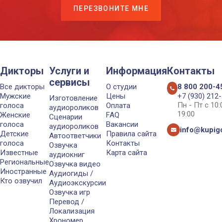
ПЕРЕЗВОНИТЕ МНЕ
Дикторы
Услуги и
Информация
Контакты
сервисы
Все дикторы
О студии
8 800 200-4
Мужские
Цены
+7 (930) 212
Изготовление
Пн - Пт с 10
голоса
Оплата
аудиороликов
19:00
Женские
FAQ
Сценарии
голоса
Вакансии
аудиороликов
info@kupigo
Детские
Правила сайта
Автоответчики
голоса
Контакты
Озвучка
Известные
Карта сайта
аудиокниг
Региональные
Озвучка видео
Иностранные
Аудиогиды /
Кто озвучил
Аудиоэкскурсии
Озвучка игр
Перевод /
Локализация
Хрономер