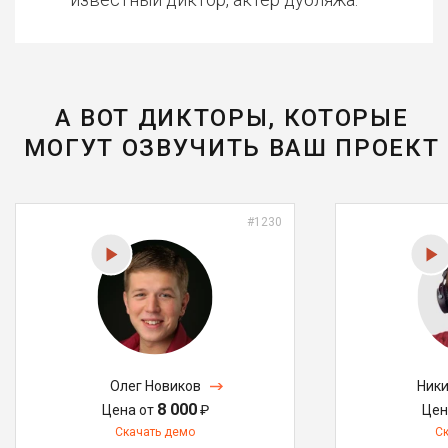
А ВОТ ДИКТОРЫ, КОТОРЫЕ
МОГУТ ОЗВУЧИТЬ ВАШ ПРОЕКТ
#1230
Олег Новиков
Ники
8 000
Цена от
₽
Цен
Скачать демо
С