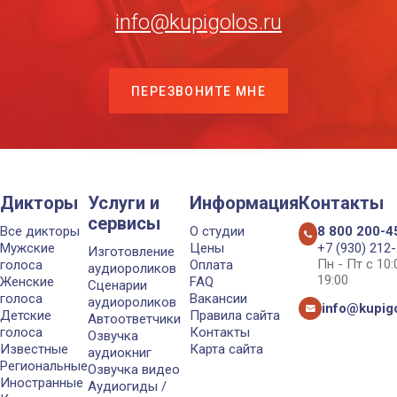
info@kupigolos.ru
ПЕРЕЗВОНИТЕ МНЕ
Дикторы
Услуги и
Информация
Контакты
сервисы
Все дикторы
О студии
8 800 200-4
Мужские
Цены
+7 (930) 212
Изготовление
Пн - Пт с 10
голоса
Оплата
аудиороликов
19:00
Женские
FAQ
Сценарии
голоса
Вакансии
аудиороликов
info@kupigo
Детские
Правила сайта
Автоответчики
голоса
Контакты
Озвучка
Известные
Карта сайта
аудиокниг
Региональные
Озвучка видео
Иностранные
Аудиогиды /