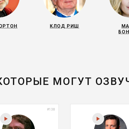
НОРТОН
КЛОД РИШ
МА
БОН
 КОТОРЫЕ МОГУТ ОЗВУ
#138