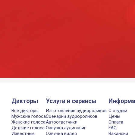
Дикторы
Услуги и сервисы
Информа
Все дикторы
Изготовление аудиороликов
О студии
Мужские голоса
Сценарии аудиороликов
Цены
Женские голоса
Автоответчики
Оплата
Детские голоса
Озвучка аудиокниг
FAQ
Известные
Озвучка видео
Вакансии