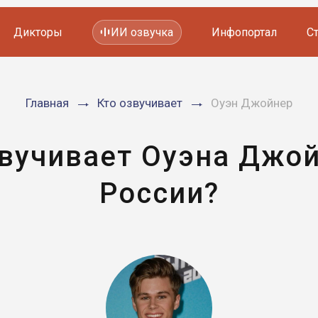
Дикторы
ИИ озвучка
Инфопортал
С
Фильмов и сериалов
Главная
Кто озвучивает
Оуэн Джойнер
Мультфильмов
YouTube каналов
Видеорекламы
звучивает Оуэна Джой
России?