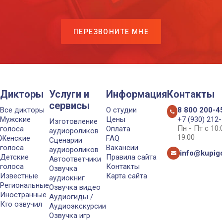
ПЕРЕЗВОНИТЕ МНЕ
Дикторы
Услуги и
Информация
Контакты
сервисы
Все дикторы
О студии
8 800 200-4
Мужские
Цены
+7 (930) 212
Изготовление
Пн - Пт с 10
голоса
Оплата
аудиороликов
19:00
Женские
FAQ
Сценарии
голоса
Вакансии
аудиороликов
info@kupigo
Детские
Правила сайта
Автоответчики
голоса
Контакты
Озвучка
Известные
Карта сайта
аудиокниг
Региональные
Озвучка видео
Иностранные
Аудиогиды /
Кто озвучил
Аудиоэкскурсии
Озвучка игр