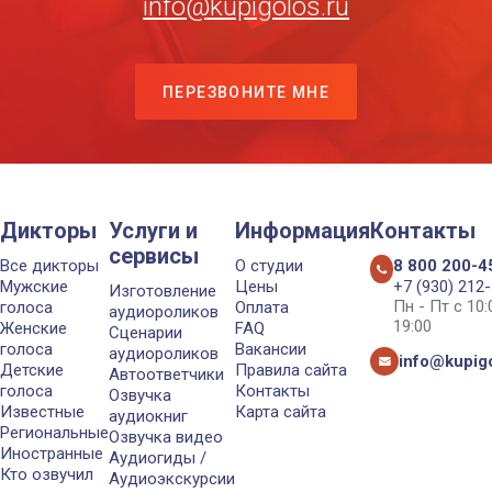
info@kupigolos.ru
ПЕРЕЗВОНИТЕ МНЕ
Дикторы
Услуги и
Информация
Контакты
сервисы
Все дикторы
О студии
8 800 200-4
Мужские
Цены
+7 (930) 212
Изготовление
Пн - Пт с 10
голоса
Оплата
аудиороликов
19:00
Женские
FAQ
Сценарии
голоса
Вакансии
аудиороликов
info@kupigo
Детские
Правила сайта
Автоответчики
голоса
Контакты
Озвучка
Известные
Карта сайта
аудиокниг
Региональные
Озвучка видео
Иностранные
Аудиогиды /
Кто озвучил
Аудиоэкскурсии