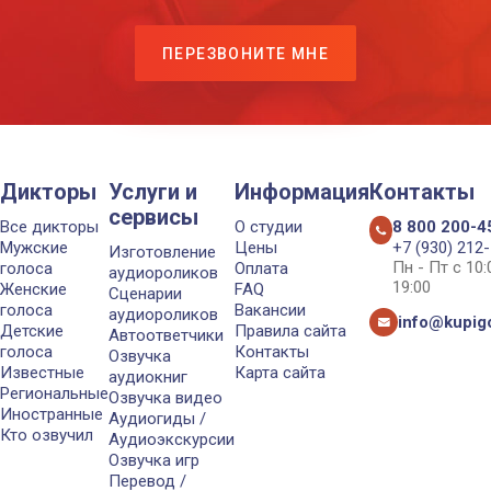
ПЕРЕЗВОНИТЕ МНЕ
Дикторы
Услуги и
Информация
Контакты
сервисы
Все дикторы
О студии
8 800 200-4
Мужские
Цены
+7 (930) 212
Изготовление
Пн - Пт с 10
голоса
Оплата
аудиороликов
19:00
Женские
FAQ
Сценарии
голоса
Вакансии
аудиороликов
info@kupigo
Детские
Правила сайта
Автоответчики
голоса
Контакты
Озвучка
Известные
Карта сайта
аудиокниг
Региональные
Озвучка видео
Иностранные
Аудиогиды /
Кто озвучил
Аудиоэкскурсии
Озвучка игр
Перевод /