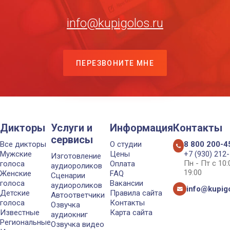
info@kupigolos.ru
ПЕРЕЗВОНИТЕ МНЕ
Дикторы
Услуги и
Информация
Контакты
сервисы
Все дикторы
О студии
8 800 200-4
Мужские
Цены
+7 (930) 212
Изготовление
Пн - Пт с 10
голоса
Оплата
аудиороликов
19:00
Женские
FAQ
Сценарии
голоса
Вакансии
аудиороликов
info@kupigo
Детские
Правила сайта
Автоответчики
голоса
Контакты
Озвучка
Известные
Карта сайта
аудиокниг
Региональные
Озвучка видео