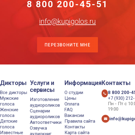
8 800 200-45-51
info@kupigolos.ru
ПЕРЕЗВОНИТЕ МНЕ
Дикторы
Услуги и
Информация
Контакты
сервисы
Все дикторы
О студии
8 800 200-4
Мужские
Цены
+7 (930) 212
Изготовление
Пн - Пт с 10
голоса
Оплата
аудиороликов
19:00
Женские
FAQ
Сценарии
голоса
Вакансии
аудиороликов
info@kupigo
Детские
Правила сайта
Автоответчики
голоса
Контакты
Озвучка
Известные
Карта сайта
аудиокниг