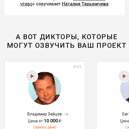
чтиво
» озвучивает
Наталия Тарыничева
А ВОТ ДИКТОРЫ, КОТОРЫЕ
МОГУТ ОЗВУЧИТЬ ВАШ ПРОЕКТ
#163
Владимир Зайцев
Ев
10 000
Цена от
₽
Цен
Скачать демо
С