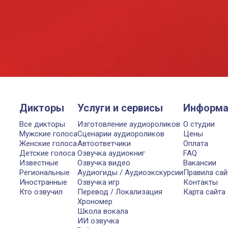
Дикторы
Услуги и сервисы
Информа
Все дикторы
Изготовление аудиороликов
О студии
Мужские голоса
Сценарии аудиороликов
Цены
Женские голоса
Автоответчики
Оплата
Детские голоса
Озвучка аудиокниг
FAQ
Известные
Озвучка видео
Вакансии
Региональные
Аудиогиды / Аудиоэкскурсии
Правила сай
Иностранные
Озвучка игр
Контакты
Кто озвучил
Перевод / Локализация
Карта сайта
Хрономер
Школа вокала
ИИ озвучка