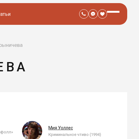
татьи
арыничева
ЕВА
Мия Уоллес
йфолл»
Криминальное чтиво (1994)