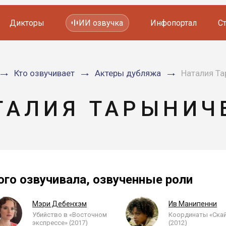
Дикторы
ИИ озвучка
Инфопортал
С
Фильмов и сериалов
Кто озвучивает
Актеры дубляжа
Наталия Т
Мультфильмов
YouTube каналов
Видеорекламы
ТАЛИЯ ТАРЫНИЧ
ого озвучивала, озвученные роли
Мэри Дебенхэм
Ив Манипенни
Убийство в «Восточном
Координаты «Ска
экспрессе» (2017)
(2012)