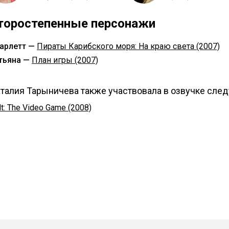
торостепенные персонажи
арлетт —
Пираты Карибского моря: На краю света (2007)
тьяна —
План игры (2007)
талия Тарыничева также участвовала в озвучке сле
lt: The Video Game (2008)