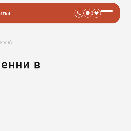
татьи
велл)
енни в