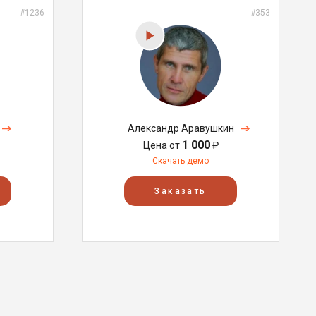
#1236
#353
Александр Аравушкин
1 000
Цена от
₽
Скачать демо
Заказать