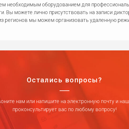
сем необходимым оборудованием для профессиональ
и. Вы можете лично присутствовать на записи дикто
 из регионов мы можем организовать удаленную режи
Остались вопросы?
оните нам или напишите на электронную почту и на
проконсультирует вас по любому вопросу!