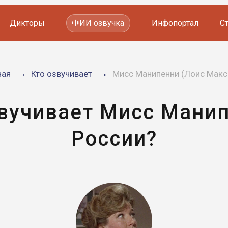
Дикторы
ИИ озвучка
Инфопортал
С
Фильмов и сериалов
ная
Кто озвучивает
Мисс Манипенни (Лоис Макс
Мультфильмов
YouTube каналов
Видеорекламы
звучивает Мисс Манип
России?