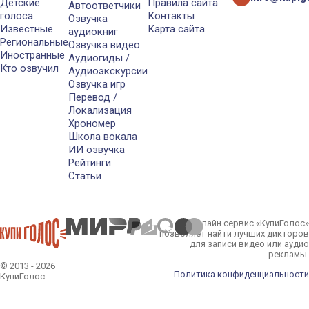
Детские
Правила сайта
Автоответчики
голоса
Контакты
Озвучка
Известные
Карта сайта
аудиокниг
Региональные
Озвучка видео
Иностранные
Аудиогиды /
Кто озвучил
Аудиоэкскурсии
Озвучка игр
Перевод /
Локализация
Хрономер
Школа вокала
ИИ озвучка
Рейтинги
Статьи
Онлайн сервис «КупиГолос»
позволяет найти лучших дикторов
для записи видео или аудио
рекламы.
© 2013 - 2026
Политика конфиденциальности
КупиГолос