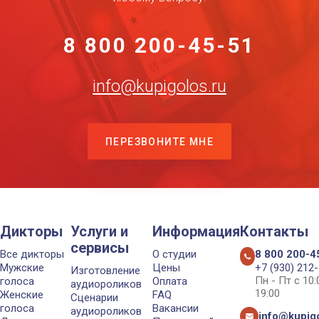
8 800 200-45-51
info@kupigolos.ru
ПЕРЕЗВОНИТЕ МНЕ
Дикторы
Услуги и
Информация
Контакты
сервисы
Все дикторы
О студии
8 800 200-4
Мужские
Цены
+7 (930) 212
Изготовление
Пн - Пт с 10
голоса
Оплата
аудиороликов
19:00
Женские
FAQ
Сценарии
голоса
Вакансии
аудиороликов
info@kupigo