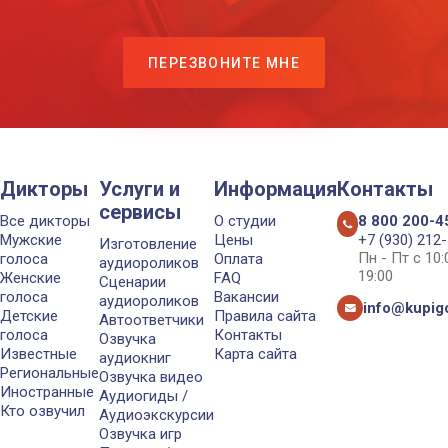
ПЕРЕЗВОНИТЕ МНЕ
Дикторы
Услуги и
Информация
Контакты
сервисы
Все дикторы
О студии
8 800 200-4
Мужские
Цены
+7 (930) 212
Изготовление
Пн - Пт с 10
голоса
Оплата
аудиороликов
19:00
Женские
FAQ
Сценарии
голоса
Вакансии
аудиороликов
info@kupigo
Детские
Правила сайта
Автоответчики
голоса
Контакты
Озвучка
Известные
Карта сайта
аудиокниг
Региональные
Озвучка видео
Иностранные
Аудиогиды /
Кто озвучил
Аудиоэкскурсии
Озвучка игр