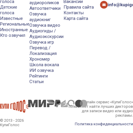
голоса
Вакансии
аудиороликов
info@kupigo
Детские
Правила сайта
Автоответчики
голоса
Контакты
Озвучка
Известные
Карта сайта
аудиокниг
Региональные
Озвучка видео
Иностранные
Аудиогиды /
Кто озвучил
Аудиоэкскурсии
Озвучка игр
Перевод /
Локализация
Хрономер
Школа вокала
ИИ озвучка
Рейтинги
Статьи
Онлайн сервис «КупиГолос»
позволяет найти лучших дикторов
для записи видео или аудио
рекламы.
© 2013 - 2026
Политика конфиденциальности
КупиГолос