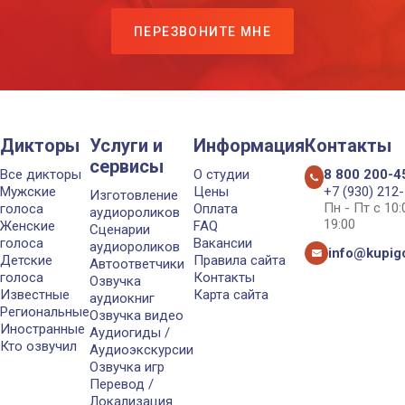
ПЕРЕЗВОНИТЕ МНЕ
Дикторы
Услуги и
Информация
Контакты
сервисы
Все дикторы
О студии
8 800 200-4
Мужские
Цены
+7 (930) 212
Изготовление
Пн - Пт с 10
голоса
Оплата
аудиороликов
19:00
Женские
FAQ
Сценарии
голоса
Вакансии
аудиороликов
info@kupigo
Детские
Правила сайта
Автоответчики
голоса
Контакты
Озвучка
Известные
Карта сайта
аудиокниг
Региональные
Озвучка видео
Иностранные
Аудиогиды /
Кто озвучил
Аудиоэкскурсии
Озвучка игр
Перевод /
Локализация