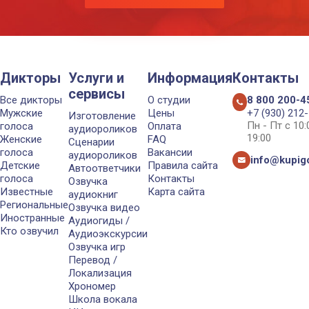
Дикторы
Услуги и
Информация
Контакты
сервисы
Все дикторы
О студии
8 800 200-4
Мужские
Цены
+7 (930) 212
Изготовление
Пн - Пт с 10
голоса
Оплата
аудиороликов
19:00
Женские
FAQ
Сценарии
голоса
Вакансии
аудиороликов
info@kupigo
Детские
Правила сайта
Автоответчики
голоса
Контакты
Озвучка
Известные
Карта сайта
аудиокниг
Региональные
Озвучка видео
Иностранные
Аудиогиды /
Кто озвучил
Аудиоэкскурсии
Озвучка игр
Перевод /
Локализация
Хрономер
Школа вокала