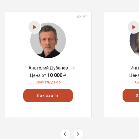
#2153
Анатолий Дубанов
Инг
10 000
Цена от
₽
Цен
Скачать демо
С
Заказать
З