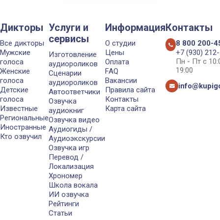
Дикторы
Услуги и
Информация
Контакты
сервисы
Все дикторы
О студии
8 800 200-4
Мужские
Цены
+7 (930) 212
Изготовление
Пн - Пт с 10
голоса
Оплата
аудиороликов
19:00
Женские
FAQ
Сценарии
голоса
Вакансии
аудиороликов
info@kupigo
Детские
Правила сайта
Автоответчики
голоса
Контакты
Озвучка
Известные
Карта сайта
аудиокниг
Региональные
Озвучка видео
Иностранные
Аудиогиды /
Кто озвучил
Аудиоэкскурсии
Озвучка игр
Перевод /
Локализация
Хрономер
Школа вокала
ИИ озвучка
Рейтинги
Статьи